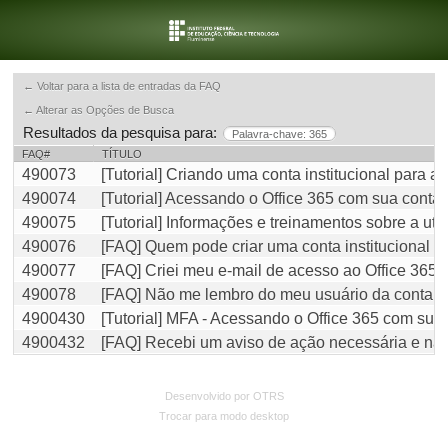
← Voltar para a lista de entradas da FAQ
← Alterar as Opções de Busca
Resultados da pesquisa para:
Palavra-chave: 365
FAQ#
TÍTULO
490073
[Tutorial] Criando uma conta institucional para a
490074
[Tutorial] Acessando o Office 365 com sua conta i
490075
[Tutorial] Informações e treinamentos sobre a uti
490076
[FAQ] Quem pode criar uma conta institucional p
490077
[FAQ] Criei meu e-mail de acesso ao Office 365,
490078
[FAQ] Não me lembro do meu usuário da conta in
4900430
[Tutorial] MFA - Acessando o Office 365 com sua c
4900432
[FAQ] Recebi um aviso de ação necessária e não
Desenvolvido por OTRS
Trocar para modo desktop