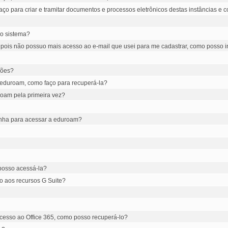
ço para criar e tramitar documentos e processos eletrônicos destas instâncias 
 o sistema?
 pois não possuo mais acesso ao e-mail que usei para me cadastrar, como posso i
ções?
 eduroam, como faço para recuperá-la?
roam pela primeira vez?
senha para acessar a eduroam?
 posso acessá-la?
o aos recursos G Suite?
acesso ao Office 365, como posso recuperá-lo?