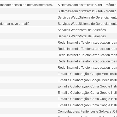
e conceder acesso ao demais membros?
Sistemas Administrativos::SUAP - Módulo
Sistemas Administrativos::SUAP - Módulo
Serviços Web::Sistema de Gerenciamento d
nformar novo e-mail?
Serviços Web::Sistema de Gerenciamento d
Serviços Web::Portal de Seleções
Serviços Web::Portal de Seleções
Rede, Internet e Telefonia::education ro
Rede, Internet e Telefonia::education ro
Rede, Internet e Telefonia::education ro
Rede, Internet e Telefonia::education ro
Rede, Internet e Telefonia::education ro
E-mail e Colaboração::Google Meet Instit
E-mail e Colaboração::Google Meet Instit
E-mail e Colaboração::Conta Google Insti
E-mail e Colaboração::Conta Google Insti
E-mail e Colaboração::Conta Google Insti
E-mail e Colaboração::Conta Google Insti
Computadores, Periféricos e Software::Of