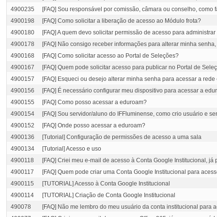
4900235
[FAQ] Sou responsável por comissão, câmara ou conselho, como fa
4900198
[FAQ] Como solicitar a liberação de acesso ao Módulo frota?
4900180
[FAQ] A quem devo solicitar permissão de acesso para administrar
4900178
[FAQ] Não consigo receber informações para alterar minha senha,
4900168
[FAQ] Como solicitar acesso ao Portal de Seleções?
4900167
[FAQ] Quem pode solicitar acesso para publicar no Portal de Sele
4900157
[FAQ] Esqueci ou desejo alterar minha senha para acessar a rede
4900156
[FAQ] É necessário configurar meu dispositivo para acessar a edu
4900155
[FAQ] Como posso acessar a eduroam?
4900154
[FAQ] Sou servidor/aluno do IFFluminense, como crio usuário e 
4900152
[FAQ] Onde posso acessar a eduroam?
4900136
[Tutorial] Configuração de permissões de acesso a uma sala
4900134
[Tutorial] Acesso e uso
4900118
[FAQ] Criei meu e-mail de acesso à Conta Google Institucional, já
4900117
[FAQ] Quem pode criar uma Conta Google Institucional para acess
4900115
[TUTORIAL] Acesso à Conta Google Institucional
4900114
[TUTORIAL] Criação de Conta Google Institucional
490078
[FAQ] Não me lembro do meu usuário da conta institucional para 