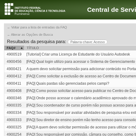
Central de Serv
← Voltar para a lista de entradas da FAQ
← Alterar as Opções de Busca
Resultados da pesquisa para:
Palavra-chave: Acesso
FAQ#
TÍTULO
4900519
[Tutorial] Criar uma Licença de Estudante do Usuário Autodesk
4900456
[FAQ] Qual login utilizo para acessar o Sistema de Gerenciamento
4900421
A quem devo solicitar permissão para adicionar conteúdo no Porta
4900412
[FAQ] Como solicitar a exclusão de acesso ao Centro de Documen
4900411
[FAQ] Quais pastas são gerenciadas pelos campi?
4900408
[FAQ] Como posso solicitar acesso para publicar no Centro de D
4900346
[FAQ] Onde posso acessar o calendário acadêmico aprovado do
4900335
[FAQ] Sou coordenador de curso porém não possuo acesso para ava
4900334
[FAQ] Sou responsável por avaliar atividades de pesquisa e/ou e
4900333
[FAQ] Sou diretor de ensino porém não tenho acesso para consoli
4900325
[FAQ] A quem devo solicitar permissão de acesso para utilizar o m
4900254
[FAQ] Sou responsável por comissão, câmara ou conselho, como fa