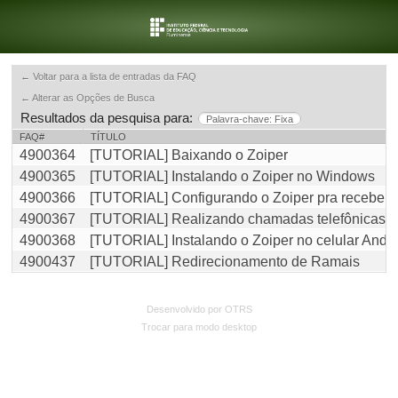
← Voltar para a lista de entradas da FAQ
← Alterar as Opções de Busca
Resultados da pesquisa para:
Palavra-chave: Fixa
FAQ#
TÍTULO
4900364
[TUTORIAL] Baixando o Zoiper
4900365
[TUTORIAL] Instalando o Zoiper no Windows
4900366
[TUTORIAL] Configurando o Zoiper pra receber e
4900367
[TUTORIAL] Realizando chamadas telefônicas c
4900368
[TUTORIAL] Instalando o Zoiper no celular Andr
4900437
[TUTORIAL] Redirecionamento de Ramais
Desenvolvido por OTRS
Trocar para modo desktop