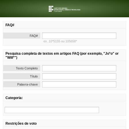
FAQ#
FAQ#
ex. 10*5155 ou 105658*
Pesquisa completa de textos em artigos FAQ (por exemplo, "Jo*o" or
"Will*")
Texto Completo
Título
Palavra-chave
Categoria:
Restrições de voto