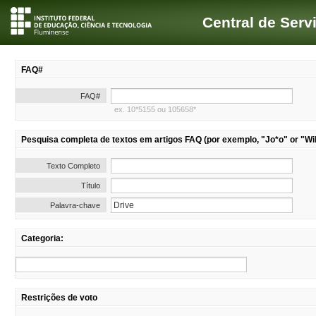
Central de Serv
FAQ#
FAQ#
ex. 10*5155 ou 105658*
Pesquisa completa de textos em artigos FAQ (por exemplo, "Jo*o" or "Wil
Texto Completo
Título
Palavra-chave
Categoria:
Restrições de voto