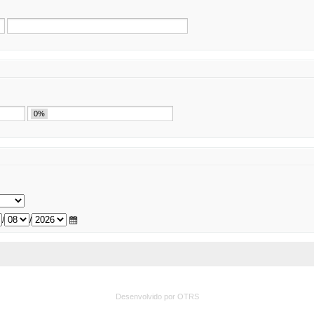
0%
/
/
Desenvolvido por OTRS