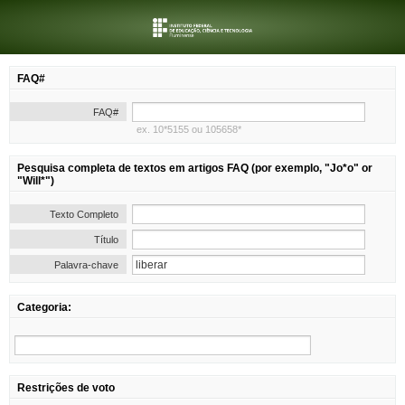
FAQ#
FAQ#
ex. 10*5155 ou 105658*
Pesquisa completa de textos em artigos FAQ (por exemplo, "Jo*o" or
"Will*")
Texto Completo
Título
Palavra-chave
Categoria:
Restrições de voto