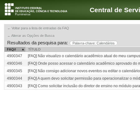
Central de Serv
← Voltar para a lista de entradas da FAQ
← Alterar as Opções de Busca
Resultados da pesquisa para:
Palavra-chave: Calendários
FAQ#
TÍTULO
4900347
[FAQ] Não visualizo o calendário acadêmico atual do meu campus
4900346
[FAQ] Onde posso acessar o calendário acadêmico aprovado do
4900345
[FAQ] Não consigo adicionar novos eventos ou editar o calendá
4900344
[FAQ] A quem devo solicitar permissão para operacionalizar o mó
4900343
[FAQ] Como solicitar inclusão do diretor de ensino no módulo par