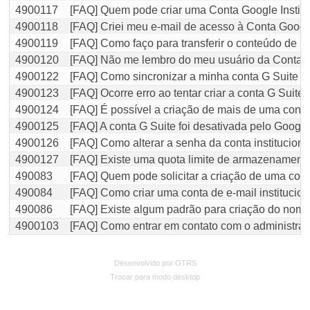
4900117
[FAQ] Quem pode criar uma Conta Google Institu
4900118
[FAQ] Criei meu e-mail de acesso à Conta Google
4900119
[FAQ] Como faço para transferir o conteúdo de m
4900120
[FAQ] Não me lembro do meu usuário da Conta Go
4900122
[FAQ] Como sincronizar a minha conta G Suite ?
4900123
[FAQ] Ocorre erro ao tentar criar a conta G Suit
4900124
[FAQ] É possível a criação de mais de uma conta
4900125
[FAQ] A conta G Suite foi desativada pelo Goog
4900126
[FAQ] Como alterar a senha da conta instituciona
4900127
[FAQ] Existe uma quota limite de armazenamento
490083
[FAQ] Quem pode solicitar a criação de uma conta
490084
[FAQ] Como criar uma conta de e-mail institucion
490086
[FAQ] Existe algum padrão para criação do nome 
4900103
[FAQ] Como entrar em contato com o administrado
Desenvolvido por OTRS
Trocar para modo desktop