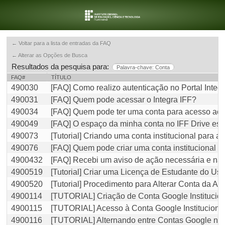
← Voltar para a lista de entradas da FAQ
← Alterar as Opções de Busca
Resultados da pesquisa para:
Palavra-chave: Conta
FAQ#
TÍTULO
490030
[FAQ] Como realizo autenticação no Portal Integ
490031
[FAQ] Quem pode acessar o Integra IFF?
490034
[FAQ] Quem pode ter uma conta para acesso ao 
490049
[FAQ] O espaço da minha conta no IFF Drive est
490073
[Tutorial] Criando uma conta institucional para a
490076
[FAQ] Quem pode criar uma conta institucional p
4900432
[FAQ] Recebi um aviso de ação necessária e não
4900519
[Tutorial] Criar uma Licença de Estudante do Us
4900520
[Tutorial] Procedimento para Alterar Conta da A
4900114
[TUTORIAL] Criação de Conta Google Institucion
4900115
[TUTORIAL] Acesso à Conta Google Instituciona
4900116
[TUTORIAL] Alternando entre Contas Google no