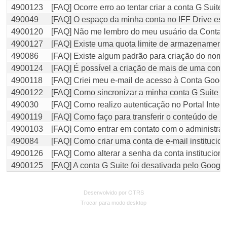
4900123
[FAQ] Ocorre erro ao tentar criar a conta G Suit
490049
[FAQ] O espaço da minha conta no IFF Drive est
4900120
[FAQ] Não me lembro do meu usuário da Conta Go
4900127
[FAQ] Existe uma quota limite de armazenamento
490086
[FAQ] Existe algum padrão para criação do nome 
4900124
[FAQ] É possível a criação de mais de uma conta
4900118
[FAQ] Criei meu e-mail de acesso à Conta Google
4900122
[FAQ] Como sincronizar a minha conta G Suite ?
490030
[FAQ] Como realizo autenticação no Portal Integ
4900119
[FAQ] Como faço para transferir o conteúdo de m
4900103
[FAQ] Como entrar em contato com o administrado
490084
[FAQ] Como criar uma conta de e-mail institucion
4900126
[FAQ] Como alterar a senha da conta instituciona
4900125
[FAQ] A conta G Suite foi desativada pelo Goog
Desenvolvido por OTRS
Trocar para modo desktop