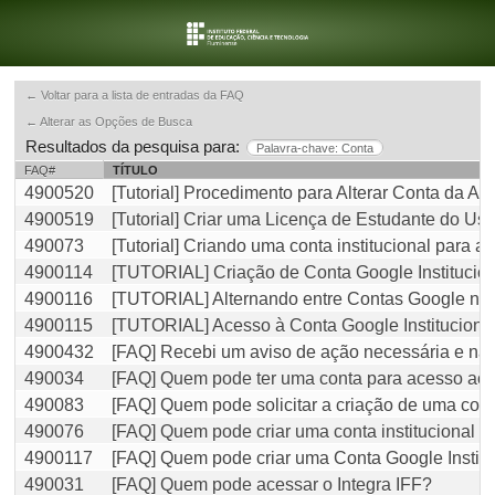
← Voltar para a lista de entradas da FAQ
← Alterar as Opções de Busca
Resultados da pesquisa para:
Palavra-chave: Conta
FAQ#
TÍTULO
4900520
[Tutorial] Procedimento para Alterar Conta da A
4900519
[Tutorial] Criar uma Licença de Estudante do Us
490073
[Tutorial] Criando uma conta institucional para a
4900114
[TUTORIAL] Criação de Conta Google Institucion
4900116
[TUTORIAL] Alternando entre Contas Google no
4900115
[TUTORIAL] Acesso à Conta Google Instituciona
4900432
[FAQ] Recebi um aviso de ação necessária e não
490034
[FAQ] Quem pode ter uma conta para acesso ao 
490083
[FAQ] Quem pode solicitar a criação de uma conta
490076
[FAQ] Quem pode criar uma conta institucional p
4900117
[FAQ] Quem pode criar uma Conta Google Institu
490031
[FAQ] Quem pode acessar o Integra IFF?