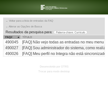
← Voltar para a lista de entradas da FAQ
← Alterar as Opções de Busca
Resultados da pesquisa para:
Palavra-chave: Curriculo
FAQ#
TÍTULO
490045
[FAQ] Não vejo todas as entradas no meu menu de 
490027
[FAQ] Sou administrador do sistema, como realizo
490026
[FAQ] Meu perfil no Integra não está sincronizado
Desenvolvido por OTRS
Trocar para modo desktop