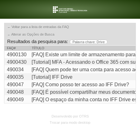
← Voltar para a lista de entradas da FAQ
← Alterar as Opções de Busca
Resultados da pesquisa para:
Palavra-chave: Drive
FAQ#
TÍTULO
4900130
[FAQ] Existe um limite de armazenamento para o
4900430
[Tutorial] MFA - Acessando o Office 365 com sua c
490034
[FAQ] Quem pode ter uma conta para acesso ao 
490035
[Tutorial] IFF Drive
490047
[FAQ] Como posso ter acesso ao IFF Drive?
490048
[FAQ] É possível compartilhar meus documentos
490049
[FAQ] O espaço da minha conta no IFF Drive est
Desenvolvido por OTRS
Trocar para modo desktop