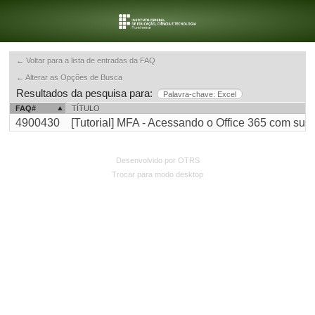
← Voltar para a lista de entradas da FAQ
← Alterar as Opções de Busca
Resultados da pesquisa para:
Palavra-chave: Excel
FAQ#
TÍTULO
4900430
[Tutorial] MFA - Acessando o Office 365 com sua c
Desenvolvido por OTRS
Trocar para modo desktop