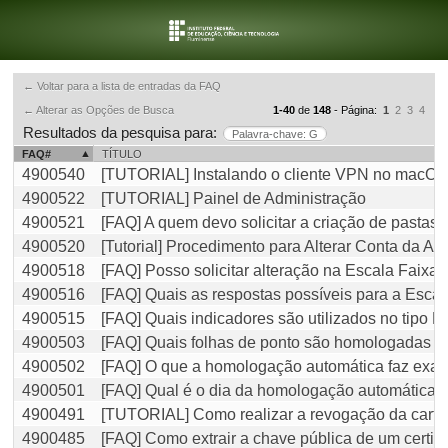
← Voltar para a lista de entradas da FAQ
← Alterar as Opções de Busca
1-40
de
148
- Página:
1
2
3
4
Resultados da pesquisa para:
Palavra-chave: G
FAQ#
TÍTULO
4900540
[TUTORIAL] Instalando o cliente VPN no macOS
4900522
[TUTORIAL] Painel de Administração
4900521
[FAQ] A quem devo solicitar a criação de pasta
4900520
[Tutorial] Procedimento para Alterar Conta da A
4900518
[FAQ] Posso solicitar alteração na Escala Faixa
4900516
[FAQ] Quais as respostas possíveis para a Esca
4900515
[FAQ] Quais indicadores são utilizados no tipo E
4900503
[FAQ] Quais folhas de ponto são homologadas 
4900502
[FAQ] O que a homologação automática faz exa
4900501
[FAQ] Qual é o dia da homologação automática?
4900491
[TUTORIAL] Como realizar a revogação da carte
4900485
[FAQ] Como extrair a chave pública de um certif