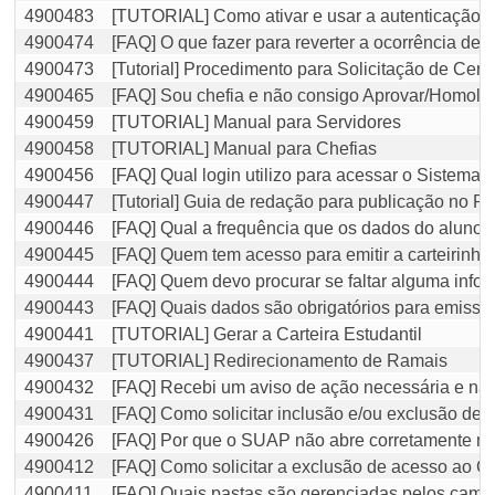
4900483
[TUTORIAL] Como ativar e usar a autenticação d
4900474
[FAQ] O que fazer para reverter a ocorrência de
4900473
[Tutorial] Procedimento para Solicitação de Cer
4900465
[FAQ] Sou chefia e não consigo Aprovar/Homolo
4900459
[TUTORIAL] Manual para Servidores
4900458
[TUTORIAL] Manual para Chefias
4900456
[FAQ] Qual login utilizo para acessar o Sistema
4900447
[Tutorial] Guia de redação para publicação no Po
4900446
[FAQ] Qual a frequência que os dados do alun
4900445
[FAQ] Quem tem acesso para emitir a carteirinh
4900444
[FAQ] Quem devo procurar se faltar alguma info
4900443
[FAQ] Quais dados são obrigatórios para emissão
4900441
[TUTORIAL] Gerar a Carteira Estudantil
4900437
[TUTORIAL] Redirecionamento de Ramais
4900432
[FAQ] Recebi um aviso de ação necessária e não
4900431
[FAQ] Como solicitar inclusão e/ou exclusão de 
4900426
[FAQ] Por que o SUAP não abre corretamente no
4900412
[FAQ] Como solicitar a exclusão de acesso ao 
4900411
[FAQ] Quais pastas são gerenciadas pelos camp