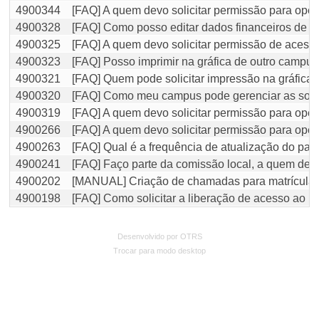
4900344
[FAQ] A quem devo solicitar permissão para oper
4900328
[FAQ] Como posso editar dados financeiros de al
4900325
[FAQ] A quem devo solicitar permissão de acesso
4900323
[FAQ] Posso imprimir na gráfica de outro campu
4900321
[FAQ] Quem pode solicitar impressão na gráfica
4900320
[FAQ] Como meu campus pode gerenciar as soli
4900319
[FAQ] A quem devo solicitar permissão para oper
4900266
[FAQ] A quem devo solicitar permissão para oper
4900263
[FAQ] Qual é a frequência de atualização do pai
4900241
[FAQ] Faço parte da comissão local, a quem devo
4900202
[MANUAL] Criação de chamadas para matrícula
4900198
[FAQ] Como solicitar a liberação de acesso ao M
Desenvolvido por OTRS
Trocar para modo desktop