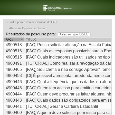
← Voltar para a lista de entradas da FAQ
← Alterar as Opções de Busca
Resultados da pesquisa para:
Palavra-chave: Módulo
FAQ#
TÍTULO
4900518
[FAQ] Posso solicitar alteração na Escala Faixa
4900516
[FAQ] Quais as respostas possíveis para a Esca
4900515
[FAQ] Quais indicadores são utilizados no tipo E
4900491
[TUTORIAL] Como realizar a revogação da carte
4900465
[FAQ] Sou chefia e não consigo Aprovar/Homolo
4900453
[CI] É possível apresentar arredondamento com m
4900446
[FAQ] Qual a frequência que os dados do alun
4900445
[FAQ] Quem tem acesso para emitir a carteirinh
4900444
[FAQ] Quem devo procurar se faltar alguma info
4900443
[FAQ] Quais dados são obrigatórios para emissão
4900441
[TUTORIAL] Gerar a Carteira Estudantil
4900400
[FAQ] A quem devo solicitar permissão para cada