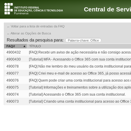
Central de Serv
← Voltar para a lista de entradas da FAQ
← Alterar as Opções de Busca
Resultados da pesquisa para:
Palavra-chave: Office
FAQ#
TÍTULO
4900432
[FAQ] Recebi um aviso de ação necessária e não consigo acessa
4900430
[Tutorial] MFA - Acessando o Office 365 com sua conta institucion
490078
[FAQ] Não me lembro do meu usuário da conta institucional par
490077
[FAQ] Criei meu e-mail de acesso ao Office 365, já posso acessá
490076
[FAQ] Quem pode criar uma conta institucional para acesso aos 
490075
[Tutorial] Informações e treinamentos sobre a utilização dos apli
490074
[Tutorial] Acessando o Office 365 com sua conta institucional.
490073
[Tutorial] Criando uma conta institucional para acesso ao Office