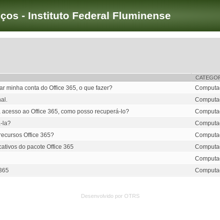
iços - Instituto Federal Fluminense
CATEGOR
r minha conta do Office 365, o que fazer?
Computado
al.
Computado
a acesso ao Office 365, como posso recuperá-lo?
Computado
-la?
Computado
recursos Office 365?
Computado
cativos do pacote Office 365
Computado
Computado
 365
Computado
Desenvolvido por OTRS