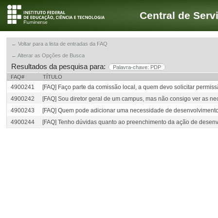
Central de Serv
← Voltar para a lista de entradas da FAQ
← Alterar as Opções de Busca
Resultados da pesquisa para:
Palavra-chave: PDP
FAQ#
TÍTULO
4900241
[FAQ] Faço parte da comissão local, a quem devo solicitar permis
4900242
[FAQ] Sou diretor geral de um campus, mas não consigo ver as ne
4900243
[FAQ] Quem pode adicionar uma necessidade de desenvolviment
4900244
[FAQ] Tenho dúvidas quanto ao preenchimento da ação de desenv