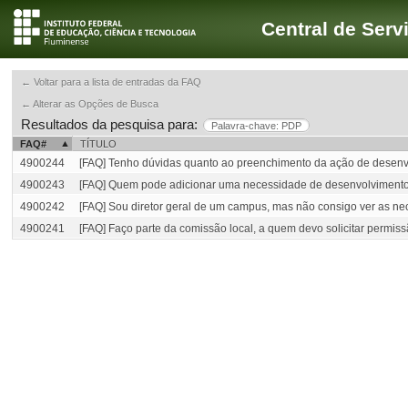
Central de Serv
← Voltar para a lista de entradas da FAQ
← Alterar as Opções de Busca
Resultados da pesquisa para:
Palavra-chave: PDP
FAQ#
TÍTULO
4900244
[FAQ] Tenho dúvidas quanto ao preenchimento da ação de desenv
4900243
[FAQ] Quem pode adicionar uma necessidade de desenvolviment
4900242
[FAQ] Sou diretor geral de um campus, mas não consigo ver as ne
4900241
[FAQ] Faço parte da comissão local, a quem devo solicitar permis