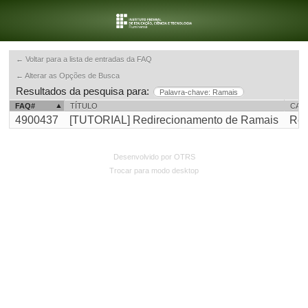
← Voltar para a lista de entradas da FAQ
← Alterar as Opções de Busca
Resultados da pesquisa para:
Palavra-chave: Ramais
FAQ#
TÍTULO
CAT
4900437
[TUTORIAL] Redirecionamento de Ramais
Red
Desenvolvido por OTRS
Trocar para modo desktop