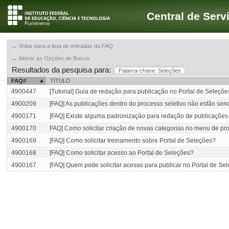
Central de Serv
← Voltar para a lista de entradas da FAQ
← Alterar as Opções de Busca
Resultados da pesquisa para:
Palavra-chave: Seleções
FAQ#
TÍTULO
4900447
[Tutorial] Guia de redação para publicação no Portal de Seleçõe
4900209
[FAQ] As publicações dentro do processo seletivo não estão se
4900171
[FAQ] Existe alguma padronização para redação de publicações
4900170
FAQ] Como solicitar criação de novas categorias no menu de pro
4900169
[FAQ] Como solicitar treinamento sobre Portal de Seleções?
4900168
[FAQ] Como solicitar acesso ao Portal de Seleções?
4900167
[FAQ] Quem pode solicitar acesso para publicar no Portal de Se