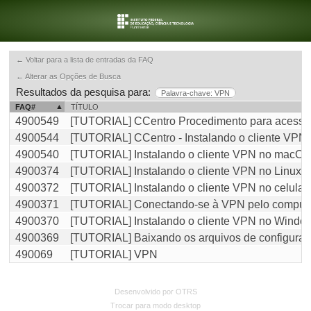
← Voltar para a lista de entradas da FAQ
← Alterar as Opções de Busca
Resultados da pesquisa para:
Palavra-chave: VPN
FAQ#
TÍTULO
4900549
[TUTORIAL] CCentro Procedimento para acessa
4900544
[TUTORIAL] CCentro - Instalando o cliente VP
4900540
[TUTORIAL] Instalando o cliente VPN no macOS
4900374
[TUTORIAL] Instalando o cliente VPN no Linux (
4900372
[TUTORIAL] Instalando o cliente VPN no celular
4900371
[TUTORIAL] Conectando-se à VPN pelo comput
4900370
[TUTORIAL] Instalando o cliente VPN no Windo
4900369
[TUTORIAL] Baixando os arquivos de configura
490069
[TUTORIAL] VPN
Desenvolvido por OTRS
Trocar para modo desktop