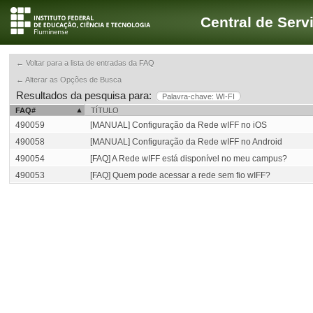
Central de Serv
← Voltar para a lista de entradas da FAQ
← Alterar as Opções de Busca
Resultados da pesquisa para:
Palavra-chave: WI-FI
FAQ#
TÍTULO
490059
[MANUAL] Configuração da Rede wIFF no iOS
490058
[MANUAL] Configuração da Rede wIFF no Android
490054
[FAQ] A Rede wIFF está disponível no meu campus?
490053
[FAQ] Quem pode acessar a rede sem fio wIFF?