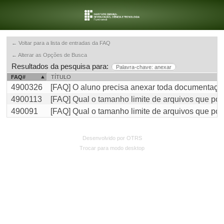
← Voltar para a lista de entradas da FAQ
← Alterar as Opções de Busca
Resultados da pesquisa para:
Palavra-chave: anexar
FAQ#
TÍTULO
4900326
[FAQ] O aluno precisa anexar toda documentação
4900113
[FAQ] Qual o tamanho limite de arquivos que pos
490091
[FAQ] Qual o tamanho limite de arquivos que po
Desenvolvido por OTRS
Trocar para modo desktop