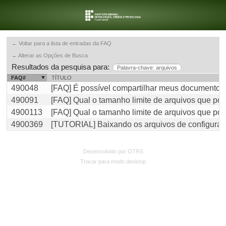
← Voltar para a lista de entradas da FAQ
← Alterar as Opções de Busca
Resultados da pesquisa para:
Palavra-chave: arquivos
FAQ#
TÍTULO
490048
[FAQ] É possível compartilhar meus documentos
490091
[FAQ] Qual o tamanho limite de arquivos que po
4900113
[FAQ] Qual o tamanho limite de arquivos que pos
4900369
[TUTORIAL] Baixando os arquivos de configura
Desenvolvido por OTRS
Trocar para modo desktop