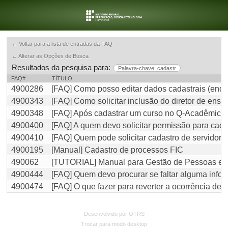
← Voltar para a lista de entradas da FAQ
← Alterar as Opções de Busca
Resultados da pesquisa para:
Palavra-chave: cadastr
FAQ#
TÍTULO
4900286
[FAQ] Como posso editar dados cadastrais (ende
4900343
[FAQ] Como solicitar inclusão do diretor de ens
4900348
[FAQ] Após cadastrar um curso no Q-Acadêmico,
4900400
[FAQ] A quem devo solicitar permissão para cada
4900410
[FAQ] Quem pode solicitar cadastro de servidor
4900195
[Manual] Cadastro de processos FIC
490062
[TUTORIAL] Manual para Gestão de Pessoas e 
4900444
[FAQ] Quem devo procurar se faltar alguma info
4900474
[FAQ] O que fazer para reverter a ocorrência de
Desenvolvido por OTRS
Trocar para modo desktop