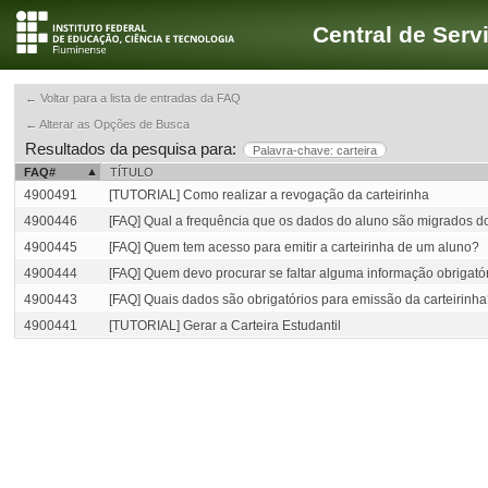
Central de Serv
← Voltar para a lista de entradas da FAQ
← Alterar as Opções de Busca
Resultados da pesquisa para:
Palavra-chave: carteira
FAQ#
TÍTULO
4900491
[TUTORIAL] Como realizar a revogação da carteirinha
4900446
[FAQ] Qual a frequência que os dados do aluno são migrados
4900445
[FAQ] Quem tem acesso para emitir a carteirinha de um aluno?
4900444
[FAQ] Quem devo procurar se faltar alguma informação obrigat
4900443
[FAQ] Quais dados são obrigatórios para emissão da carteirinh
4900441
[TUTORIAL] Gerar a Carteira Estudantil