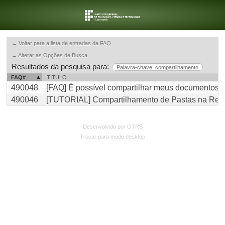
← Voltar para a lista de entradas da FAQ
← Alterar as Opções de Busca
Resultados da pesquisa para:
Palavra-chave: compartilhamento
FAQ#
TÍTULO
490048
[FAQ] É possível compartilhar meus documentos 
490046
[TUTORIAL] Compartilhamento de Pastas na Red
Desenvolvido por OTRS
Trocar para modo desktop