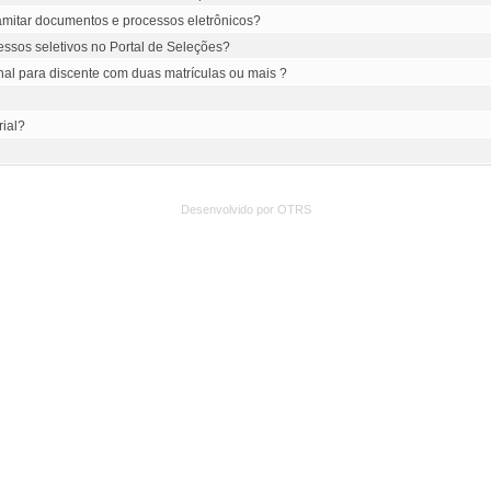
 tramitar documentos e processos eletrônicos?
essos seletivos no Portal de Seleções?
onal para discente com duas matrículas ou mais ?
rial?
Desenvolvido por OTRS