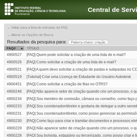
Central de Serv
← Voltar para a lista de entradas da FAQ
← Alterar as Opções de Busca
Resultados da pesquisa para:
Palavra-chave: criação
FAQ#
TÍTULO
4900527
[FAQ] Quem pode solicitar a criação de uma lista de e-mail?
4900526
[FAQ] Como solicitar a criação de uma lista de e-mail?
4900521
[FAQ] A quem devo solicitar a criação de pastas e subpastas no 
4900519
[Tutorial] Criar uma Licença de Estudante do Usuário Autodesk
4900451
[FAQ] Como solicitar a criação de filas no OTRS?
4900248
[FAQ] Não aparece setor de criação quando crio um processo, o q
4900234
[FAQ] Sou membro de comissão, câmara ou conselho, como faço par
4900233
[FAQ] Sou coordenador/diretor e gostaria de delegar a outro serv
4900231
[FAQ] Sou coordenador/diretor, como posso gerenciar as permissõe
4900230
[FAQ] Como faço para criar e tramitar documentos e processos ele
4900229
[FAQ] Não aparece setor de criação quando crio um processo, o q
4900228
[FAQ] Sou bolsista, estagiário ou terceirizado, como posso criar e