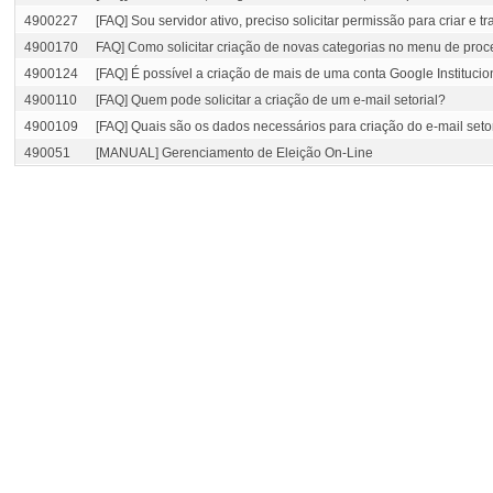
4900227
[FAQ] Sou servidor ativo, preciso solicitar permissão para criar e
4900170
FAQ] Como solicitar criação de novas categorias no menu de proc
4900124
[FAQ] É possível a criação de mais de uma conta Google Instituci
4900110
[FAQ] Quem pode solicitar a criação de um e-mail setorial?
4900109
[FAQ] Quais são os dados necessários para criação do e-mail seto
490051
[MANUAL] Gerenciamento de Eleição On-Line