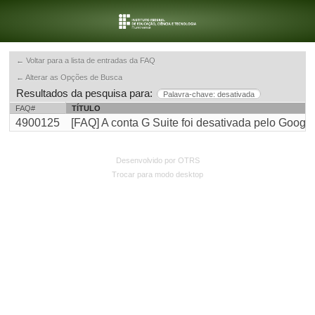
← Voltar para a lista de entradas da FAQ
← Alterar as Opções de Busca
Resultados da pesquisa para:
Palavra-chave: desativada
FAQ#
TÍTULO
4900125
[FAQ] A conta G Suite foi desativada pelo Goog
Desenvolvido por OTRS
Trocar para modo desktop