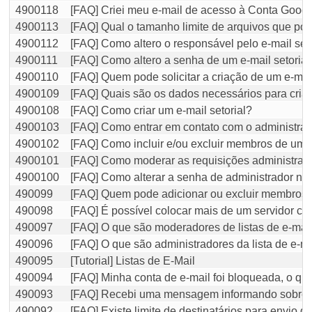
4900118
[FAQ] Criei meu e-mail de acesso à Conta Google
4900113
[FAQ] Qual o tamanho limite de arquivos que pos
4900112
[FAQ] Como altero o responsável pelo e-mail seto
4900111
[FAQ] Como altero a senha de um e-mail setorial
4900110
[FAQ] Quem pode solicitar a criação de um e-mail
4900109
[FAQ] Quais são os dados necessários para criaç
4900108
[FAQ] Como criar um e-mail setorial?
4900103
[FAQ] Como entrar em contato com o administrado
4900102
[FAQ] Como incluir e/ou excluir membros de uma
4900101
[FAQ] Como moderar as requisições administrat
4900100
[FAQ] Como alterar a senha de administrador na l
490099
[FAQ] Quem pode adicionar ou excluir membros d
490098
[FAQ] É possível colocar mais de um servidor co
490097
[FAQ] O que são moderadores de listas de e-mai
490096
[FAQ] O que são administradores da lista de e-m
490095
[Tutorial] Listas de E-Mail
490094
[FAQ] Minha conta de e-mail foi bloqueada, o qu
490093
[FAQ] Recebi uma mensagem informando sobre oco
490092
[FAQ] Existe limite de destinatários para envio d