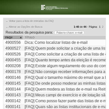
← Voltar para a lista de entradas da FAQ
← Alterar as Opções de Busca
1-40
de
44
- Página:
1
2
Resultados da pesquisa para:
Palavra-chave: e-mail
FAQ#
TÍTULO
4900556
Dica: Como localizar listas de e-mail
4900527
[FAQ] Quem pode solicitar a criação de uma lista
4900526
[FAQ] Como solicitar a criação de uma lista de e
4900455
[FAQ] Quanto tempo antes da eleição é recomend
4900208
[FAQ] Existe algum regulamento do uso do correi
4900178
[FAQ] Não consigo receber informações para alt
4900146
[FAQ] Qual o tamanho máximo do email que a lis
4900145
[FAQ] De onde posso moderar as minhas listas?
4900144
[FAQ] Quem modera as listas de e-mail na Reito
4900143
[FAQ] Meus campi de exercício e de lotação são d
4900142
[FAQ] Como posso fazer parte das listas de e-m
4900141
[FAQ] Quais são as listas institucionais de e-ma