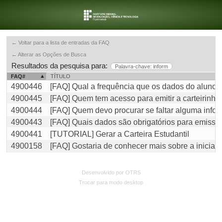
← Voltar para a lista de entradas da FAQ
← Alterar as Opções de Busca
Resultados da pesquisa para:
Palavra-chave: inform
FAQ#
TÍTULO
4900446
[FAQ] Qual a frequência que os dados do alun
4900445
[FAQ] Quem tem acesso para emitir a carteirinh
4900444
[FAQ] Quem devo procurar se faltar alguma info
4900443
[FAQ] Quais dados são obrigatórios para emissão
4900441
[TUTORIAL] Gerar a Carteira Estudantil
4900158
[FAQ] Gostaria de conhecer mais sobre a iniciat
Desenvolvido por OTRS
Trocar para modo desktop