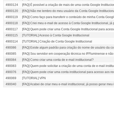
4900124
[FAQ] É possível a criação de mais de uma conta Google Instituci
4900120
[FAQ] Não me lembro do meu usuário da Conta Google Institucion
4900119
[FAQ] Como faço para transferir o conteúdo de minha Conta Google
4900118
[FAQ] Criei meu e-mail de acesso à Conta Google Institucional, já
4900117
[FAQ] Quem pode criar uma Conta Google Institucional para acess
4900115
[TUTORIAL] Acesso à Conta Google Institucional
4900114
[TUTORIAL] Criação de Conta Google Institucional
490086
[FAQ] Existe algum padrão para criação do nome de usuário da con
490085
[FAQ] Sou servidor em cooperação técnica no IFFluminense e não f
490084
[FAQ] Como criar uma conta de e-mail institucional?
490083
[FAQ] Quem pode solicitar a criação de uma conta de e-mail instit
490076
[FAQ] Quem pode criar uma conta institucional para acesso aos re
490069
[TUTORIAL] VPN
490040
[FAQ] Acabei de criar meu e-mail institucional, já posso gerar meu 