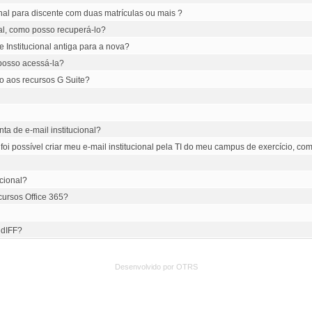
onal para discente com duas matrículas ou mais ?
al, como posso recuperá-lo?
 Institucional antiga para a nova?
 posso acessá-la?
o aos recursos G Suite?
ta de e-mail institucional?
oi possível criar meu e-mail institucional pela TI do meu campus de exercício, c
ucional?
cursos Office 365?
idIFF?
Desenvolvido por OTRS