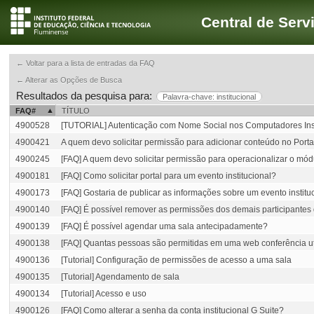
Central de Serv
← Voltar para a lista de entradas da FAQ
← Alterar as Opções de Busca
Resultados da pesquisa para:
Palavra-chave: institucional
FAQ#
TÍTULO
4900528
[TUTORIAL] Autenticação com Nome Social nos Computadores Inst
4900421
A quem devo solicitar permissão para adicionar conteúdo no Porta
4900245
[FAQ] A quem devo solicitar permissão para operacionalizar o mó
4900181
[FAQ] Como solicitar portal para um evento institucional?
4900173
[FAQ] Gostaria de publicar as informações sobre um evento instit
4900140
[FAQ] É possível remover as permissões dos demais participantes
4900139
[FAQ] É possível agendar uma sala antecipadamente?
4900138
[FAQ] Quantas pessoas são permitidas em uma web conferência uti
4900136
[Tutorial] Configuração de permissões de acesso a uma sala
4900135
[Tutorial] Agendamento de sala
4900134
[Tutorial] Acesso e uso
4900126
[FAQ] Como alterar a senha da conta institucional G Suite?