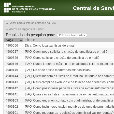
Central de Serv
← Voltar para a lista de entradas da FAQ
← Alterar as Opções de Busca
Resultados da pesquisa para:
Palavra-chave: listas
FAQ#
TÍTULO
4900556
Dica: Como localizar listas de e-mail
4900527
[FAQ] Quem pode solicitar a criação de uma lista de e-mail?
4900526
[FAQ] Como solicitar a criação de uma lista de e-mail?
4900146
[FAQ] Qual o tamanho máximo do email que a listas aceitam po
4900145
[FAQ] De onde posso moderar as minhas listas?
4900144
[FAQ] Quem modera as listas de e-mail na Reitoria e nos campi?
4900143
[FAQ] Meus campi de exercício e de lotação são diferentes, como
4900142
[FAQ] Como posso fazer parte das listas de e-mail automatizad
4900141
[FAQ] Quais são as listas institucionais de e-mail automatizadas
4900103
[FAQ] Como entrar em contato com o administrador de uma lista
4900102
[FAQ] Como incluir e/ou excluir membros de uma determinada li
4900101
[FAQ] Como moderar as requisições administrativas pendentes?