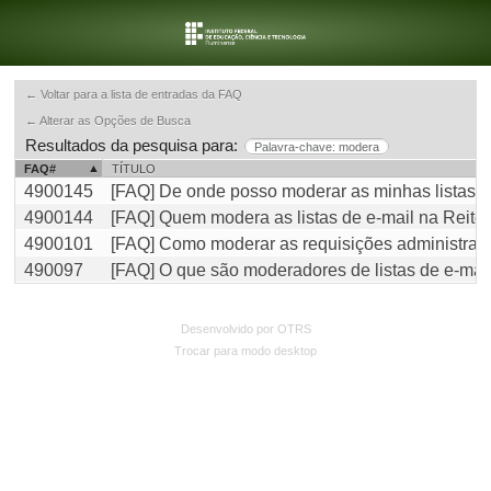
← Voltar para a lista de entradas da FAQ
← Alterar as Opções de Busca
Resultados da pesquisa para:
Palavra-chave: modera
FAQ#
TÍTULO
4900145
[FAQ] De onde posso moderar as minhas listas?
4900144
[FAQ] Quem modera as listas de e-mail na Reito
4900101
[FAQ] Como moderar as requisições administrat
490097
[FAQ] O que são moderadores de listas de e-mai
Desenvolvido por OTRS
Trocar para modo desktop