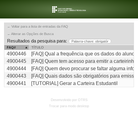
← Voltar para a lista de entradas da FAQ
← Alterar as Opções de Busca
Resultados da pesquisa para:
Palavra-chave: obrigatór
FAQ#
TÍTULO
4900446
[FAQ] Qual a frequência que os dados do alun
4900445
[FAQ] Quem tem acesso para emitir a carteirinh
4900444
[FAQ] Quem devo procurar se faltar alguma info
4900443
[FAQ] Quais dados são obrigatórios para emissão
4900441
[TUTORIAL] Gerar a Carteira Estudantil
Desenvolvido por OTRS
Trocar para modo desktop