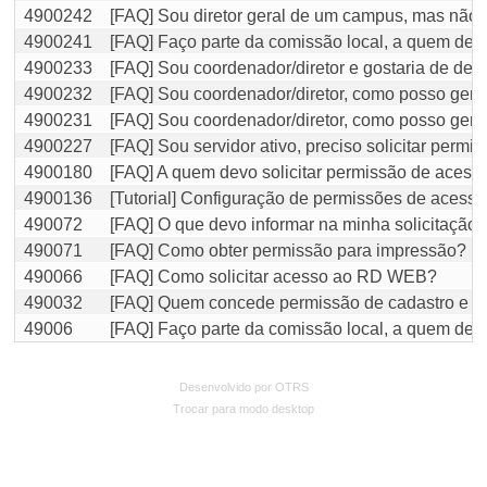
4900242
[FAQ] Sou diretor geral de um campus, mas não c
4900241
[FAQ] Faço parte da comissão local, a quem devo
4900233
[FAQ] Sou coordenador/diretor e gostaria de del
4900232
[FAQ] Sou coordenador/diretor, como posso gerenc
4900231
[FAQ] Sou coordenador/diretor, como posso geren
4900227
[FAQ] Sou servidor ativo, preciso solicitar permi
4900180
[FAQ] A quem devo solicitar permissão de acesso
4900136
[Tutorial] Configuração de permissões de acesso
490072
[FAQ] O que devo informar na minha solicitação
490071
[FAQ] Como obter permissão para impressão?
490066
[FAQ] Como solicitar acesso ao RD WEB?
490032
[FAQ] Quem concede permissão de cadastro e edi
49006
[FAQ] Faço parte da comissão local, a quem devo
Desenvolvido por OTRS
Trocar para modo desktop