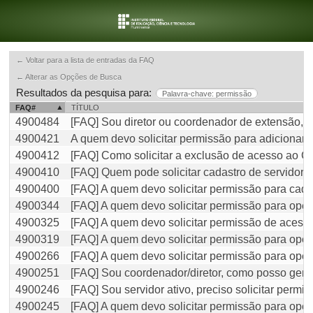
← Voltar para a lista de entradas da FAQ
← Alterar as Opções de Busca
Resultados da pesquisa para:
Palavra-chave: permissão
FAQ#
TÍTULO
4900484
[FAQ] Sou diretor ou coordenador de extensão, 
4900421
A quem devo solicitar permissão para adicionar 
4900412
[FAQ] Como solicitar a exclusão de acesso ao 
4900410
[FAQ] Quem pode solicitar cadastro de servidor
4900400
[FAQ] A quem devo solicitar permissão para cada
4900344
[FAQ] A quem devo solicitar permissão para oper
4900325
[FAQ] A quem devo solicitar permissão de acesso
4900319
[FAQ] A quem devo solicitar permissão para oper
4900266
[FAQ] A quem devo solicitar permissão para oper
4900251
[FAQ] Sou coordenador/diretor, como posso gerenc
4900246
[FAQ] Sou servidor ativo, preciso solicitar permi
4900245
[FAQ] A quem devo solicitar permissão para oper