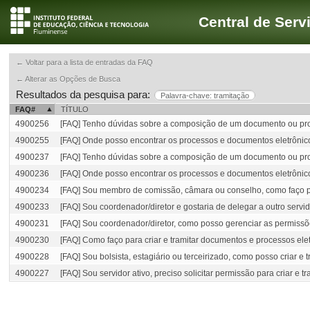
Central de Serv
← Voltar para a lista de entradas da FAQ
← Alterar as Opções de Busca
Resultados da pesquisa para:
Palavra-chave: tramitação
FAQ#
TÍTULO
4900256
[FAQ] Tenho dúvidas sobre a composição de um documento ou pro
4900255
[FAQ] Onde posso encontrar os processos e documentos eletrônic
4900237
[FAQ] Tenho dúvidas sobre a composição de um documento ou pro
4900236
[FAQ] Onde posso encontrar os processos e documentos eletrônic
4900234
[FAQ] Sou membro de comissão, câmara ou conselho, como faço par
4900233
[FAQ] Sou coordenador/diretor e gostaria de delegar a outro serv
4900231
[FAQ] Sou coordenador/diretor, como posso gerenciar as permissõe
4900230
[FAQ] Como faço para criar e tramitar documentos e processos ele
4900228
[FAQ] Sou bolsista, estagiário ou terceirizado, como posso criar e
4900227
[FAQ] Sou servidor ativo, preciso solicitar permissão para criar e