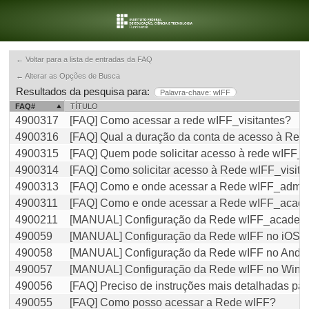
← Voltar para a lista de entradas da FAQ
← Alterar as Opções de Busca
Resultados da pesquisa para:
Palavra-chave: wIFF
FAQ#
TÍTULO
4900317
[FAQ] Como acessar a rede wIFF_visitantes?
4900316
[FAQ] Qual a duração da conta de acesso à Red
4900315
[FAQ] Quem pode solicitar acesso à rede wIFF_v
4900314
[FAQ] Como solicitar acesso à Rede wIFF_visita
4900313
[FAQ] Como e onde acessar a Rede wIFF_admini
4900311
[FAQ] Como e onde acessar a Rede wIFF_acad
4900211
[MANUAL] Configuração da Rede wIFF_academ
490059
[MANUAL] Configuração da Rede wIFF no iOS
490058
[MANUAL] Configuração da Rede wIFF no Andro
490057
[MANUAL] Configuração da Rede wIFF no Win
490056
[FAQ] Preciso de instruções mais detalhadas para
490055
[FAQ] Como posso acessar a Rede wIFF?