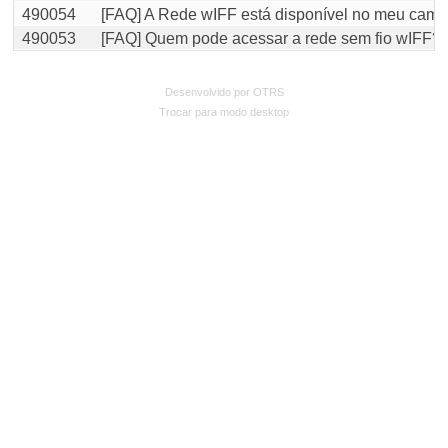
490054
[FAQ] A Rede wIFF está disponível no meu cam
490053
[FAQ] Quem pode acessar a rede sem fio wIFF?
Desenvolvido por OTRS
Trocar para modo desktop