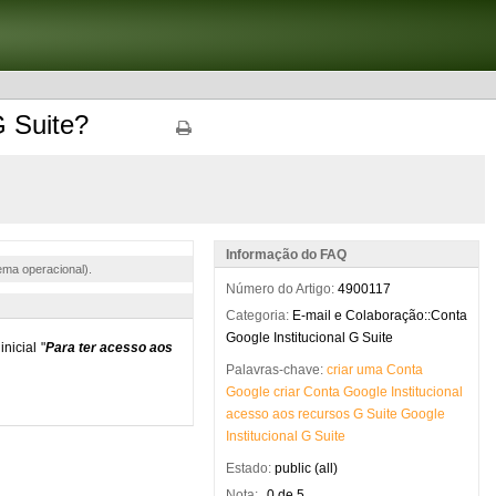
G Suite?
Informação do FAQ
ema operacional).
Número do Artigo:
4900117
Categoria:
E-mail e Colaboração::Conta
Google Institucional G Suite
Palavras-chave:
criar
uma
Conta
Google
criar
Conta
Google
Institucional
acesso
aos
recursos
G
Suite
Google
Institucional
G
Suite
Estado:
public (all)
Nota:
0 de 5