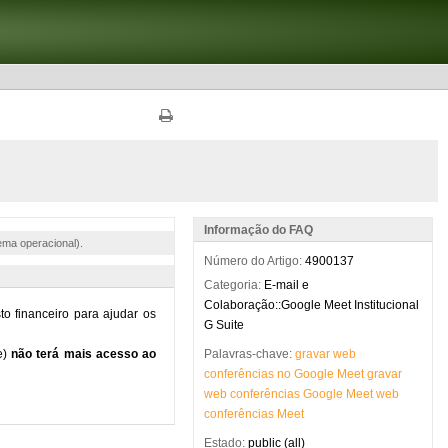
Informação do FAQ
ema operacional).
Número do Artigo:
4900137
Categoria:
E-mail e
Colaboração::Google Meet Institucional
G Suite
Palavras-chave:
gravar
web
conferências
no
Google
Meet
gravar
web
conferências
Google
Meet
web
conferências
Meet
Estado:
public (all)