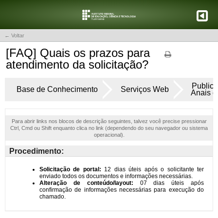
← Voltar
[FAQ] Quais os prazos para
atendimento da solicitação?
Publica
Base de Conhecimento
Serviços Web
Anais d
Para abrir links nos blocos de descrição seguintes, talvez você precise pressionar
Ctrl, Cmd ou Shift enquanto clica no link (dependendo do seu navegador ou sistema
operacional).
Procedimento: