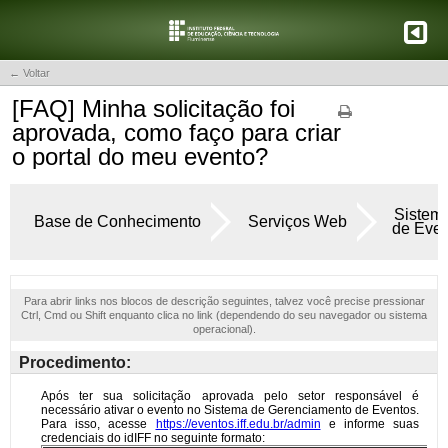
← Voltar
[FAQ] Minha solicitação foi
aprovada, como faço para criar
o portal do meu evento?
Sistem
Base de Conhecimento
Serviços Web
de Even
Para abrir links nos blocos de descrição seguintes, talvez você precise pressionar
Ctrl, Cmd ou Shift enquanto clica no link (dependendo do seu navegador ou sistema
operacional).
Procedimento: