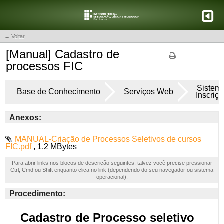
← Voltar
[Manual] Cadastro de
processos FIC
Sistem
Base de Conhecimento
Serviços Web
Inscriç
Anexos:
MANUAL-Criação de Processos Seletivos de cursos
FIC.pdf
, 1.2 MBytes
Para abrir links nos blocos de descrição seguintes, talvez você precise pressionar
Ctrl, Cmd ou Shift enquanto clica no link (dependendo do seu navegador ou sistema
operacional).
Procedimento: