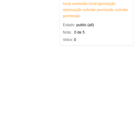
local
comissão
local
aprovação
reprovação
solicitar
permissão
solicitar
permissão
Estado:
public (all)
Nota:
0 de 5
Votos:
0