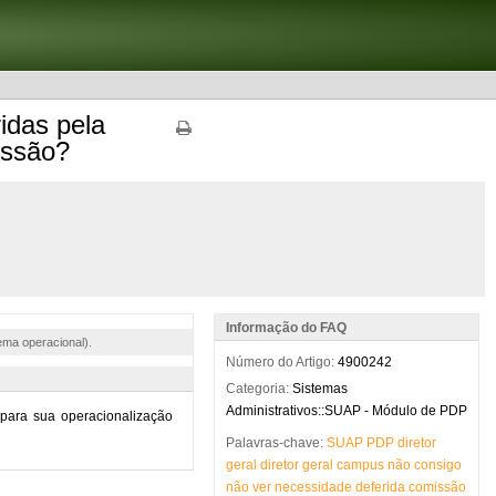
idas pela
issão?
Informação do FAQ
ema operacional).
Número do Artigo:
4900242
Categoria:
Sistemas
Administrativos::SUAP - Módulo de PDP
Palavras-chave:
SUAP
PDP
diretor
geral
diretor
geral
campus
não
consigo
não
ver
necessidade
deferida
comissão