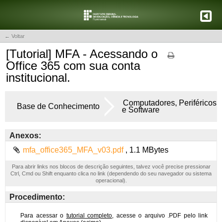
← Voltar
[Tutorial] MFA - Acessando o
Office 365 com sua conta
institucional.
Computadores, Periféricos
Base de Conhecimento
e Software
Anexos:
mfa_office365_MFA_v03.pdf
, 1.1 MBytes
Para abrir links nos blocos de descrição seguintes, talvez você precise pressionar
Ctrl, Cmd ou Shift enquanto clica no link (dependendo do seu navegador ou sistema
operacional).
Procedimento: