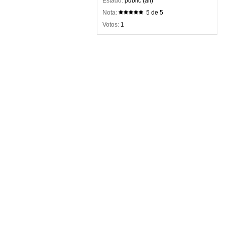
Estado:
public (all)
Nota:
5 de 5
Votos:
1