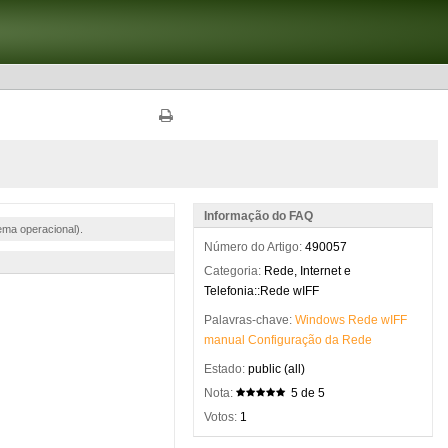
Informação do FAQ
ema operacional).
Número do Artigo:
490057
Categoria:
Rede, Internet e
Telefonia::Rede wIFF
Palavras-chave:
Windows
Rede
wIFF
manual
Configuração
da
Rede
Estado:
public (all)
Nota:
5 de 5
Votos:
1