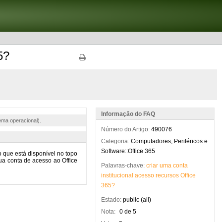
5?
Informação do FAQ
ema operacional).
Número do Artigo:
490076
Categoria:
Computadores, Periféricos e
Software::Office 365
Palavras-chave:
criar
uma
conta
institucional
acesso
recursos
Office
365?
Estado:
public (all)
Nota:
0 de 5