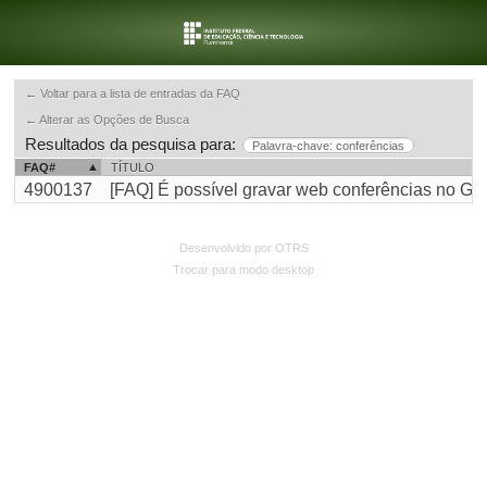
← Voltar para a lista de entradas da FAQ
← Alterar as Opções de Busca
Resultados da pesquisa para:
Palavra-chave: conferências
FAQ#
TÍTULO
4900137
[FAQ] É possível gravar web conferências no Goo
Desenvolvido por OTRS
Trocar para modo desktop