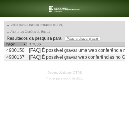
← Voltar para a lista de entradas da FAQ
← Alterar as Opções de Busca
Resultados da pesquisa para:
Palavra-chave: gravar
FAQ#
TÍTULO
4900150
[FAQ] É possível gravar uma web conferência r
4900137
[FAQ] É possível gravar web conferências no Goo
Desenvolvido por OTRS
Trocar para modo desktop