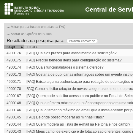
Central de Serv
← Voltar para a lista de entradas da FAQ
← Alterar as Opções de Busca
Resultados da pesquisa para:
Palavra-chave: de
FAQ#
TÍTULO
4900176
[FAQ] Quais os prazos para atendimento da solicitação?
4900175
[FAQ] Preciso fornecer itens para configuração do sistema?
4900174
[FAQ] Quais funcionalidades o sistema oferece?
4900173
[FAQ] Gostaria de publicar as informações sobre um evento instit
4900171
[FAQ] Existe alguma padronização para redação de publicações n
4900170
FAQ] Como solicitar criação de novas categorias no menu de proc
4900167
[FAQ] Quem pode solicitar acesso para publicar no Portal de Sel
4900148
[FAQ] Qual o número máximo de usuários suportados em uma sal
4900146
[FAQ] Qual o tamanho máximo do email que a listas aceitam por 
4900145
[FAQ] De onde posso moderar as minhas listas?
4900144
[FAQ] Quem modera as listas de e-mail na Reitoria e nos campi?
4900143
[FAQ] Meus campi de exercício e de lotação são diferentes, como 