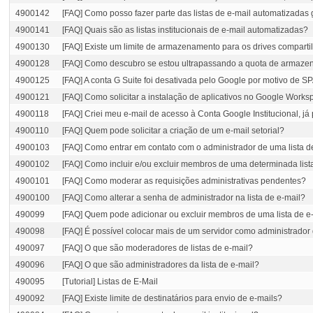
4900142
[FAQ] Como posso fazer parte das listas de e-mail automatizada
4900141
[FAQ] Quais são as listas institucionais de e-mail automatizadas?
4900130
[FAQ] Existe um limite de armazenamento para os drives compart
4900128
[FAQ] Como descubro se estou ultrapassando a quota de armaz
4900125
[FAQ] A conta G Suite foi desativada pelo Google por motivo de
4900121
[FAQ] Como solicitar a instalação de aplicativos no Google Work
4900118
[FAQ] Criei meu e-mail de acesso à Conta Google Institucional, j
4900110
[FAQ] Quem pode solicitar a criação de um e-mail setorial?
4900103
[FAQ] Como entrar em contato com o administrador de uma lista d
4900102
[FAQ] Como incluir e/ou excluir membros de uma determinada list
4900101
[FAQ] Como moderar as requisições administrativas pendentes?
4900100
[FAQ] Como alterar a senha de administrador na lista de e-mail?
490099
[FAQ] Quem pode adicionar ou excluir membros de uma lista de e
490098
[FAQ] É possível colocar mais de um servidor como administrador 
490097
[FAQ] O que são moderadores de listas de e-mail?
490096
[FAQ] O que são administradores da lista de e-mail?
490095
[Tutorial] Listas de E-Mail
490092
[FAQ] Existe limite de destinatários para envio de e-mails?