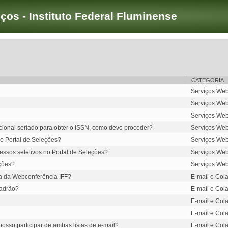
iços - Instituto Federal Fluminense
CATEGORIA
Serviços Web
Serviços Web
Serviços Web
ucional seriado para obter o ISSN, como devo proceder?
Serviços Web
o Portal de Seleções?
Serviços Web
essos seletivos no Portal de Seleções?
Serviços Web
eções?
Serviços Web
a da Webconferência IFF?
E-mail e Col
padrão?
E-mail e Col
E-mail e Col
E-mail e Col
posso participar de ambas listas de e-mail?
E-mail e Col